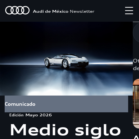
Audi de México
Newsletter
Ot
de
Comunicado
Edición
Mayo 2026
Medio siglo
A