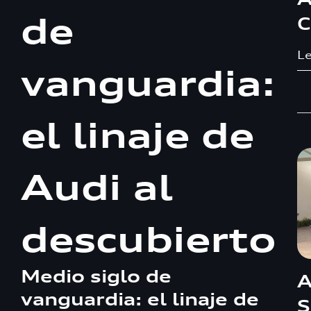
de
C
Le
vanguardia:
el linaje de
Audi al
descubierto
Medio siglo de
A
vanguardia: el linaje de
S