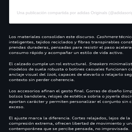
Una publicación compartida por adidas Originals (@adidasorig
Los materiales consolidan este discurso.
Cashmere
técnic
inteligentes, tejidos reciclados y fibras transpirables con
prendas duraderas, pensadas para resistir el paso acelera
consumo rápido y acompañar un estilo de vida activo.
El calzado cumple un rol estructural.
Sneakers
minimalist
modelos de suela robusta o botines casuales funcionan 
anclaje visual del
look
, capaces de elevarlo o relajarlo seg
contexto sin perder coherencia.
Los accesorios afinan el gesto final. Gorras de diseño limp
bolsos bandolera, relojes de estética sobria o joyería disc
aportan carácter y permiten personalizar el conjunto sin c
exceso.
El ajuste marca la diferencia. Cortes relajados, lejos de la
compresión extrema, ofrecen libertad de movimiento y un
contemporánea que se percibe pensada, no improvisada.