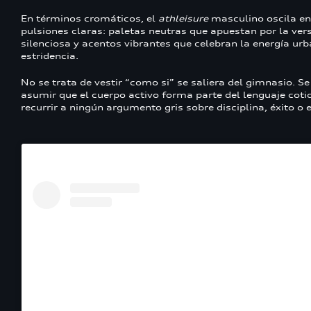
En términos cromáticos, el
athleisure
masculino oscila en
pulsiones claras: paletas neutras que apuestan por la vers
silenciosa y acentos vibrantes que celebran la energía urb
estridencia.
No se trata de vestir “como si” se saliera del gimnasio. Se
asumir que el cuerpo activo forma parte del lenguaje cotid
recurrir a ningún argumento gris sobre disciplina, éxito o 