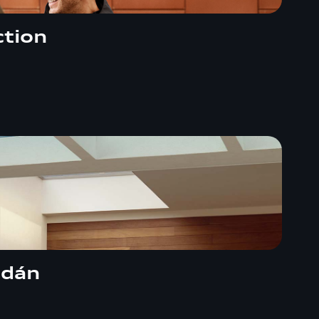
ction
edán