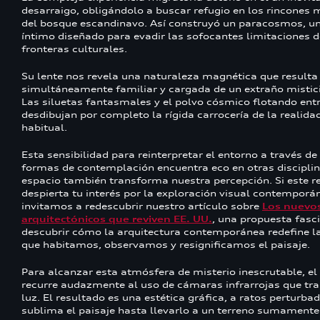
desarraigo, obligándolo a buscar refugio en los rincones
del bosque escandinavo. Así construyó un paracosmos, un
íntimo diseñado para evadir las sofocantes limitaciones 
fronteras culturales.
Su lente nos revela una naturaleza magnética que resulta
simultáneamente familiar y cargada de un extraño mistic
Las siluetas fantasmales y el polvo cósmico flotando ent
desdibujan por completo la rígida carrocería de la realida
habitual.
Esta sensibilidad para reinterpretar el entorno a través d
formas de contemplación encuentra eco en otras disciplin
espacio también transforma nuestra percepción. Si este r
despierta tu interés por la exploración visual contemporán
invitamos a redescubrir nuestro artículo sobre
Los nuevo
arquitectónicos que reviven EE. UU.
, una propuesta fasc
descubrir cómo la arquitectura contemporánea redefine 
que habitamos, observamos y resignificamos el paisaje.
Para alcanzar esta atmósfera de misterio inescrutable, el
recurre audazmente al uso de cámaras infrarrojas que tr
luz. El resultado es una estética gráfica, a ratos perturba
sublima el paisaje hasta llevarlo a un terreno sumamente