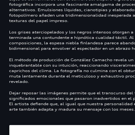
fotográfica incorpora una fascinante amalgama de proce
alternativos. Emulsiones líquidas, cianotipias y elaborad
fotopolímero añaden una tridimensionalidad inesperada a
texturas del papel impreso.
Los grises aterciopelados y los negros intensos otorgan a
terminada una contundente e hipnótica cualidad táctil. Al
composiciones, la espesa niebla finlandesa parece aband
bidimensional para envolver al espectador en un abrazo h
El método de producción de González Camacho revela u
inquebrantable con su intuición, reaccionando visceralme
caprichos del clima. La fotografía no culmina con el obtu
muta lentamente durante el meticuloso y exhaustivo pro
revelado.
Dejar reposar las imágenes permite que el transcurso del
significados emocionales que pasaron inadvertidos en el p
El artista defiende que, al igual que nuestra personalidad 
arte también adapta y madura su mensaje con los meses.