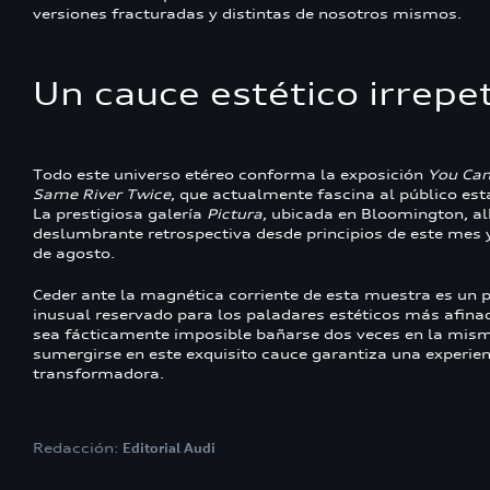
versiones fracturadas y distintas de nosotros mismos.
Un cauce estético irrepe
Todo este universo etéreo conforma la exposición
You Can
Same River Twice
, que actualmente fascina al público es
La prestigiosa galería
Pictura
, ubicada en Bloomington, al
deslumbrante retrospectiva desde principios de este mes y
de agosto.
Ceder ante la magnética corriente de esta muestra es un p
inusual reservado para los paladares estéticos más afin
sea fácticamente imposible bañarse dos veces en la mis
sumergirse en este exquisito cauce garantiza una experienc
transformadora.
Redacción:
Editorial Audi