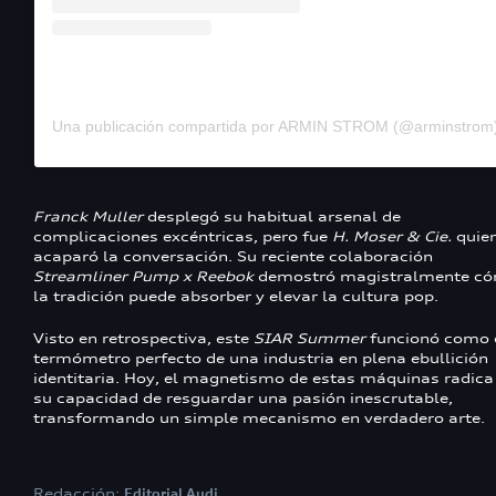
Una publicación compartida por ARMIN STROM (@arminstrom
Franck Muller
desplegó su habitual arsenal de
complicaciones excéntricas, pero fue
H. Moser & Cie.
quie
acaparó la conversación. Su reciente colaboración
Streamliner Pump x Reebok
demostró magistralmente c
la tradición puede absorber y elevar la cultura pop.
Visto en retrospectiva, este
SIAR Summer
funcionó como 
termómetro perfecto de una industria en plena ebullición
identitaria. Hoy, el magnetismo de estas máquinas radica
su capacidad de resguardar una pasión inescrutable,
transformando un simple mecanismo en verdadero arte.
Redacción:
Editorial Audi