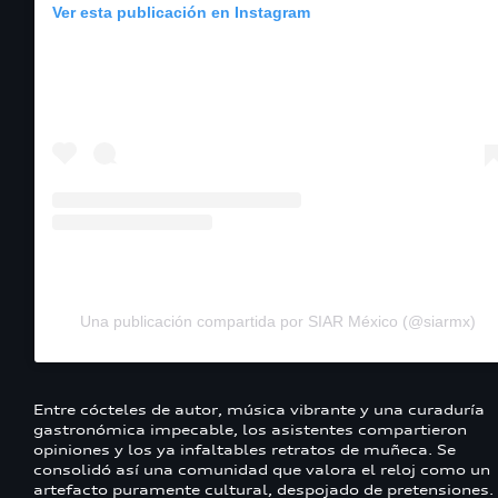
Ver esta publicación en Instagram
Una publicación compartida por SIAR México (@siarmx)
Entre cócteles de autor, música vibrante y una curaduría
gastronómica impecable, los asistentes compartieron
opiniones y los ya infaltables retratos de muñeca. Se
consolidó así una comunidad que valora el reloj como un
artefacto puramente cultural, despojado de pretensiones.