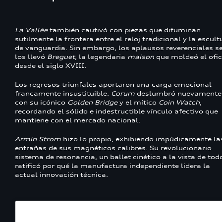
La Vallée
también cautivó con piezas que difuminan
sutilmente la frontera entre el reloj tradicional y la escult
de vanguardia. Sin embargo, los aplausos reverenciales s
los llevó
Breguet
, la legendaria
maison
que moldeó el ofic
desde el siglo XVIII.
Los regresos triunfales aportaron una carga emocional
francamente insustituible.
Corum
deslumbró nuevamente
con su icónico
Golden Bridge
y el mítico
Coin Watch
,
recordando el sólido e indestructible vínculo afectivo que
mantiene con el mercado nacional.
Armin Strom
hizo lo propio, exhibiendo impúdicamente la
entrañas de sus magnéticos calibres. Su revolucionario
sistema de resonancia, un ballet cinético a la vista de tod
ratificó por qué la manufactura independiente lidera la
actual innovación técnica.