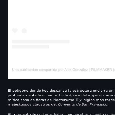
Una publicación compartida por Alex González | FILMMAKER 
El polígono donde hoy descansa la estructura encierra un
profundamente fascinante. En la época del imperio mexic
mítica casa de fieras de Moctezuma II y, siglos más tarde
majestuosos claustros del
Convento de San Francisco
.
Al momento de cortar el listón inaugural, sus ciento oche