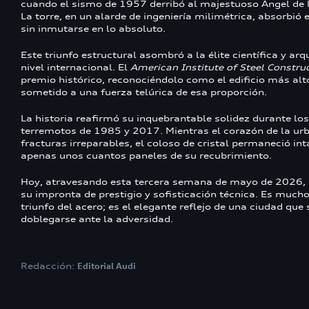
cuando el sismo de 1957 derribó al majestuoso Ángel de 
La torre, en un alarde de ingeniería milimétrica, absorbió 
sin inmutarse en lo absoluto.
Este triunfo estructural asombró a la élite científica y arq
nivel internacional. El
American Institute of Steel Constru
premio histórico, reconociéndolo como el edificio más al
sometido a una fuerza telúrica de esa proporción.
La historia reafirmó su inquebrantable solidez durante lo
terremotos de 1985 y 2017. Mientras el corazón de la urb
fracturas irreparables, el coloso de cristal permaneció in
apenas unos cuantos paneles de su recubrimiento.
Hoy, atravesando esta tercera semana de mayo de 2026, 
su impronta de prestigio y sofisticación técnica. Es muc
triunfo del acero; es el elegante reflejo de una ciudad que 
doblegarse ante la adversidad.
Redacción:
Editorial Audi