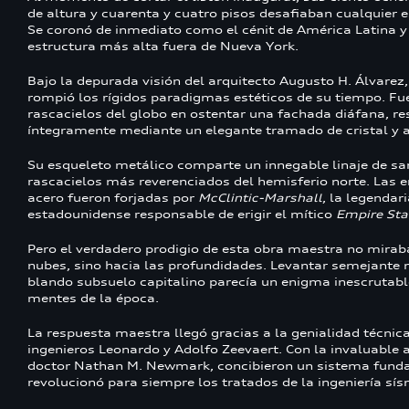
de altura y cuarenta y cuatro pisos desafiaban cualquier 
Se coronó de inmediato como el cénit de América Latina y
estructura más alta fuera de Nueva York.
Bajo la depurada visión del arquitecto Augusto H. Álvarez, 
rompió los rígidos paradigmas estéticos de su tiempo. Fue
rascacielos del globo en ostentar una fachada diáfana, re
íntegramente mediante un elegante tramado de cristal y 
Su esqueleto metálico comparte un innegable linaje de sa
rascacielos más reverenciados del hemisferio norte. Las 
acero fueron forjadas por
McClintic-Marshall
, la legendar
estadounidense responsable de erigir el mítico
Empire Sta
Pero el verdadero prodigio de esta obra maestra no mirab
nubes, sino hacia las profundidades. Levantar semejante 
blando subsuelo capitalino parecía un enigma inescrutabl
mentes de la época.
La respuesta maestra llegó gracias a la genialidad técnica
ingenieros Leonardo y Adolfo Zeevaert. Con la invaluable 
doctor Nathan M. Newmark, concibieron un sistema funda
revolucionó para siempre los tratados de la ingeniería sís